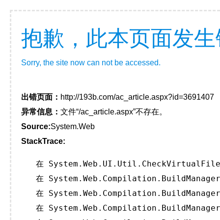
抱歉，此本页面发生
Sorry, the site now can not be accessed.
出错页面：
http://193b.com/ac_article.aspx?id=3691407
异常信息：
文件“/ac_article.aspx”不存在。
Source:
System.Web
StackTrace:
   在 System.Web.UI.Util.CheckVirtualFile
   在 System.Web.Compilation.BuildManager
   在 System.Web.Compilation.BuildManager
   在 System.Web.Compilation.BuildManager