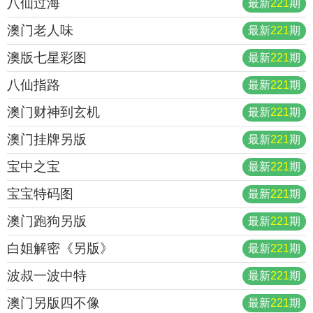
八仙过海
最新
221
期
澳门老人味
最新
221
期
澳版七星彩图
最新
221
期
八仙指路
最新
221
期
澳门财神到玄机
最新
221
期
澳门挂牌另版
最新
221
期
宝中之宝
最新
221
期
宝宝特码图
最新
221
期
澳门跑狗另版
最新
221
期
白姐解密《另版》
最新
221
期
波叔一波中特
最新
221
期
澳门另版四不像
最新
221
期