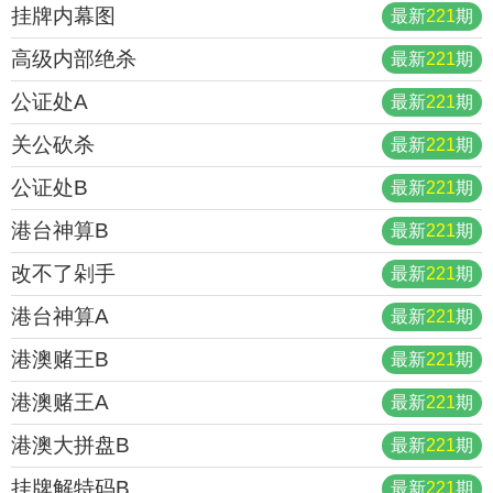
挂牌内幕图
最新
221
期
高级内部绝杀
最新
221
期
公证处A
最新
221
期
关公砍杀
最新
221
期
公证处B
最新
221
期
港台神算B
最新
221
期
改不了剁手
最新
221
期
港台神算A
最新
221
期
港澳赌王B
最新
221
期
港澳赌王A
最新
221
期
港澳大拼盘B
最新
221
期
挂牌解特码B
最新
221
期