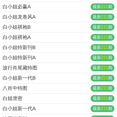
白小姐必赢A
最新
221
期
白小姐龙卷风A
最新
221
期
白小姐祺袍B
最新
221
期
白小姐祺袍A
最新
221
期
白小姐特新刊B
最新
221
期
白小姐特新刊A
最新
221
期
波行肖尾藏特图
最新
221
期
白小姐新一代B
最新
221
期
八肖中特图
最新
221
期
白姐泄密
最新
221
期
白小姐新一代A
最新
221
期