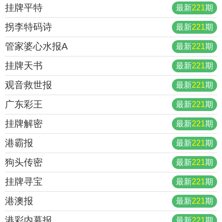
挂牌平特
最新
221
期
拐李特码诗
最新
221
期
管家婆心水报A
最新
221
期
挂牌天书
最新
221
期
观音救世报
最新
221
期
广东彩王
最新
221
期
挂牌解密
最新
221
期
港霸报
最新
221
期
狗头传密
最新
221
期
挂牌寻宝
最新
221
期
港澳报
最新
221
期
港彩内幕报
最新
221
期