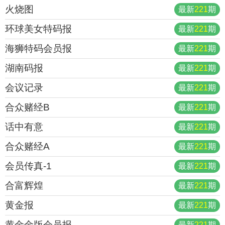
火烧图
最新
221
期
环球美女特码报
最新
221
期
海狮特码会员报
最新
221
期
湖南码报
最新
221
期
会议记录
最新
221
期
合众赌经B
最新
221
期
话中有意
最新
221
期
合众赌经A
最新
221
期
会员传真-1
最新
221
期
合富辉煌
最新
221
期
黄金报
最新
221
期
黄金金版会员报
最新
221
期