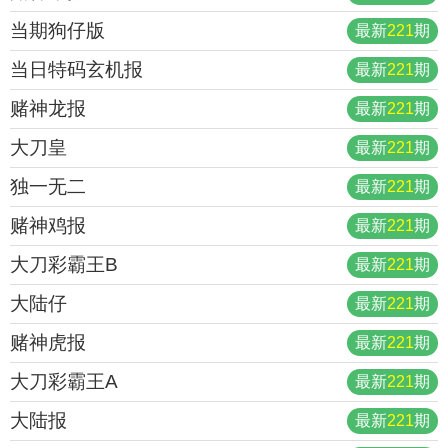
当期狗仔版
最新
221
期
当日特码玄机报
最新
221
期
赌神龙报
最新
221
期
大刀皇
最新
221
期
独一无二
最新
221
期
赌神鸡报
最新
221
期
大刀彩霸王B
最新
221
期
大陆仔
最新
221
期
赌神虎报
最新
221
期
大刀彩霸王A
最新
221
期
大陆报
最新
221
期