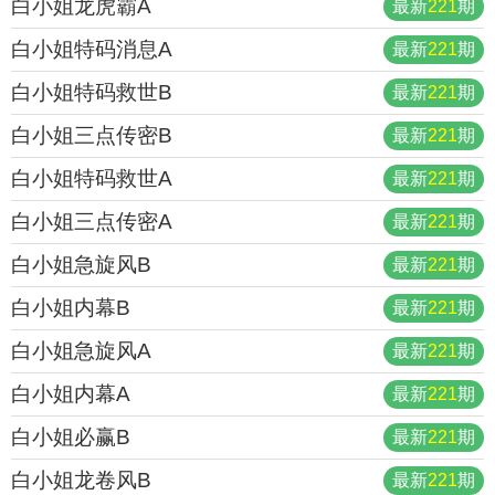
白小姐龙虎霸A
最新
221
期
白小姐特码消息A
最新
221
期
白小姐特码救世B
最新
221
期
白小姐三点传密B
最新
221
期
白小姐特码救世A
最新
221
期
白小姐三点传密A
最新
221
期
白小姐急旋风B
最新
221
期
白小姐内幕B
最新
221
期
白小姐急旋风A
最新
221
期
白小姐内幕A
最新
221
期
白小姐必赢B
最新
221
期
白小姐龙卷风B
最新
221
期