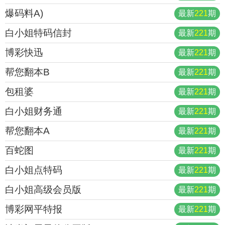
爆码料A)
最新
221
期
白小姐特码信封
最新
221
期
博彩快迅
最新
221
期
帮您翻本B
最新
221
期
包租婆
最新
221
期
白小姐财务通
最新
221
期
帮您翻本A
最新
221
期
百蛇图
最新
221
期
白小姐点特码
最新
221
期
白小姐高级会员版
最新
221
期
博彩网平特报
最新
221
期