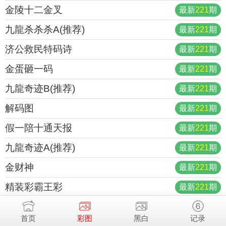
金陵十二金叉
最新
221
期
九龍杀杀杀A(推荐)
最新
221
期
济公救民特码诗
最新
221
期
金蛋砸一码
最新
221
期
九龍奇迹B(推荐)
最新
221
期
解码图
最新
221
期
假一陪十通天报
最新
221
期
九龍奇迹A(推荐)
最新
221
期
金财神
最新
221
期
精装彩霸王彩
最新
221
期
九龍内幕B(推荐)
最新
221
期
首页
彩图
黑白
记录