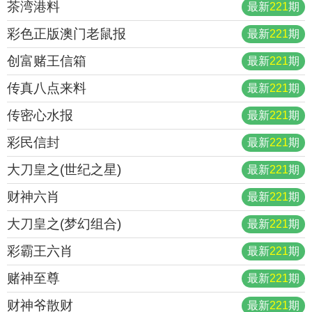
茶湾港料
最新
221
期
彩色正版澳门老鼠报
最新
221
期
创富赌王信箱
最新
221
期
传真八点来料
最新
221
期
传密心水报
最新
221
期
彩民信封
最新
221
期
大刀皇之(世纪之星)
最新
221
期
财神六肖
最新
221
期
大刀皇之(梦幻组合)
最新
221
期
彩霸王六肖
最新
221
期
赌神至尊
最新
221
期
财神爷散财
最新
221
期