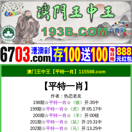
澳门王中王【平特一肖】115598.com
【平特一肖】
作者：热恋老友
198期☆
平特一肖
☆
《猴》
开:35中
199期☆
平特一肖
☆
《虎》
开:05.17中
200期☆
平特一肖
☆
《羊》
开:00错
201期☆
平特一肖
☆
《鼠》
开:19.31中
202期☆
平特一肖
☆
《马》
开:13.25中