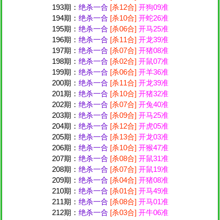
193期：
绝杀一合
[杀12合]
开狗09准
194期：
绝杀一合
[杀10合]
开蛇26准
195期：
绝杀一合
[杀06合]
开马25准
196期：
绝杀一合
[杀11合]
开龙39准
197期：
绝杀一合
[杀07合]
开猪08准
198期：
绝杀一合
[杀02合]
开鼠07准
199期：
绝杀一合
[杀06合]
开羊36准
200期：
绝杀一合
[杀11合]
开龙39准
201期：
绝杀一合
[杀10合]
开猪32准
202期：
绝杀一合
[杀07合]
开兔40准
203期：
绝杀一合
[杀09合]
开马25准
204期：
绝杀一合
[杀12合]
开虎05准
205期：
绝杀一合
[杀13合]
开龙03准
206期：
绝杀一合
[杀10合]
开猴47准
207期：
绝杀一合
[杀08合]
开鼠31准
208期：
绝杀一合
[杀07合]
开鼠19准
209期：
绝杀一合
[杀04合]
开猪08准
210期：
绝杀一合
[杀01合]
开马49准
211期：
绝杀一合
[杀08合]
开马01准
212期：
绝杀一合
[杀03合]
开牛06准