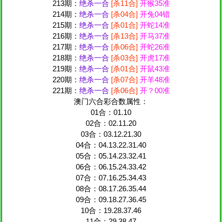
213期：
绝杀一合
[杀11合]
开猴35准
214期：
绝杀一合
[杀04合]
开兔04错
215期：
绝杀一合
[杀01合]
开蛇14准
216期：
绝杀一合
[杀13合]
开马37准
217期：
绝杀一合
[杀06合]
开蛇26准
218期：
绝杀一合
[杀03合]
开虎17准
219期：
绝杀一合
[杀01合]
开鼠43准
220期：
绝杀一合
[杀07合]
开羊48准
221期：
绝杀一合
[杀06合]
开？00准
澳门六合彩合数属性：
01合：01.10
02合：02.11.20
03合：03.12.21.30
04合：04.13.22.31.40
05合：05.14.23.32.41
06合：06.15.24.33.42
07合：07.16.25.34.43
08合：08.17.26.35.44
09合：09.18.27.36.45
10合：19.28.37.46
11合：29.38.47