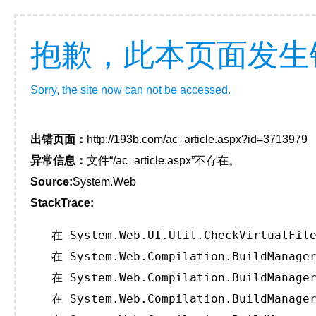
抱歉，此本页面发生
Sorry, the site now can not be accessed.
出错页面：
http://193b.com/ac_article.aspx?id=3713979
异常信息：
文件“/ac_article.aspx”不存在。
Source:
System.Web
StackTrace:
   在 System.Web.UI.Util.CheckVirtualFile
   在 System.Web.Compilation.BuildManager
   在 System.Web.Compilation.BuildManager
   在 System.Web.Compilation.BuildManager