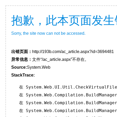
抱歉，此本页面发生
Sorry, the site now can not be accessed.
出错页面：
http://193b.com/ac_article.aspx?id=3694481
异常信息：
文件“/ac_article.aspx”不存在。
Source:
System.Web
StackTrace:
   在 System.Web.UI.Util.CheckVirtualFile
   在 System.Web.Compilation.BuildManager
   在 System.Web.Compilation.BuildManager
   在 System.Web.Compilation.BuildManager