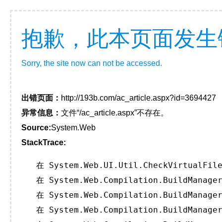
抱歉，此本页面发生
Sorry, the site now can not be accessed.
出错页面：
http://193b.com/ac_article.aspx?id=3694427
异常信息：
文件“/ac_article.aspx”不存在。
Source:
System.Web
StackTrace:
   在 System.Web.UI.Util.CheckVirtualFile
   在 System.Web.Compilation.BuildManager
   在 System.Web.Compilation.BuildManager
   在 System.Web.Compilation.BuildManager