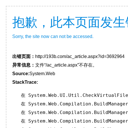
抱歉，此本页面发生
Sorry, the site now can not be accessed.
出错页面：
http://193b.com/ac_article.aspx?id=3692964
异常信息：
文件“/ac_article.aspx”不存在。
Source:
System.Web
StackTrace:
   在 System.Web.UI.Util.CheckVirtualFile
   在 System.Web.Compilation.BuildManager
   在 System.Web.Compilation.BuildManager
   在 System.Web.Compilation.BuildManager