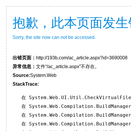
抱歉，此本页面发生
Sorry, the site now can not be accessed.
出错页面：
http://193b.com/ac_article.aspx?id=3690008
异常信息：
文件“/ac_article.aspx”不存在。
Source:
System.Web
StackTrace:
   在 System.Web.UI.Util.CheckVirtualFile
   在 System.Web.Compilation.BuildManager
   在 System.Web.Compilation.BuildManager
   在 System.Web.Compilation.BuildManager