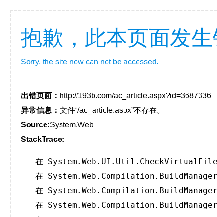
抱歉，此本页面发生
Sorry, the site now can not be accessed.
出错页面：
http://193b.com/ac_article.aspx?id=3687336
异常信息：
文件“/ac_article.aspx”不存在。
Source:
System.Web
StackTrace:
   在 System.Web.UI.Util.CheckVirtualFile
   在 System.Web.Compilation.BuildManager
   在 System.Web.Compilation.BuildManager
   在 System.Web.Compilation.BuildManager